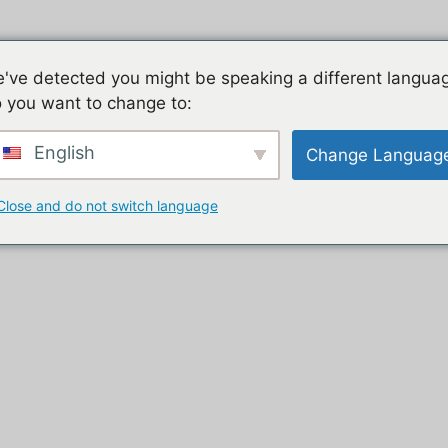
h willkommen
Handyspiel, die Liste unserer Tutorials
D
've detected you might be speaking a different langua
 you want to change to:
e
bloggen
Kontakt
English
Change Languag
Close and do not switch language