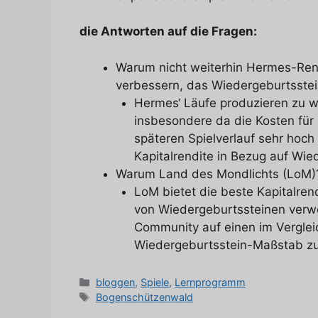
die Antworten auf die Fragen:
Warum nicht weiterhin Hermes-Renn
verbessern, das Wiedergeburtsstei
Hermes‘ Läufe produzieren zu w
insbesondere da die Kosten für
späteren Spielverlauf sehr hoc
Kapitalrendite in Bezug auf Wie
Warum Land des Mondlichts (LoM)
LoM bietet die beste Kapitalren
von Wiedergeburtssteinen verwe
Community auf einen im Verglei
Wiedergeburtsstein-Maßstab zu
Kategorien
bloggen
,
Spiele
,
Lernprogramm
Tags
Bogenschützenwald