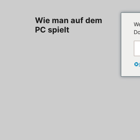
Zum
Inhalt
Herzlic
Wie man auf dem
springen
We
PC spielt
Do
Kategori