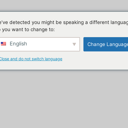
h willkommen
Handyspiel, die Liste unserer Tutorials
D
've detected you might be speaking a different langua
 you want to change to:
e
bloggen
Kontakt
English
Change Languag
Close and do not switch language