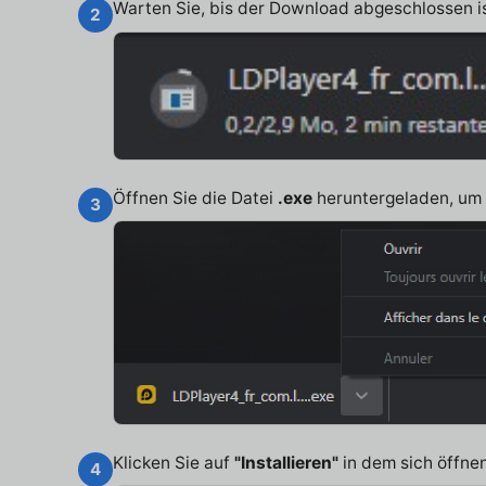
Warten Sie, bis der Download abgeschlossen ist
2
Öffnen Sie die Datei
.exe
heruntergeladen, um d
3
Klicken Sie auf
"Installieren"
in dem sich öffne
4