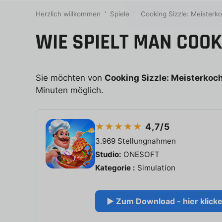
Herzlich willkommen
'
Spiele
'
Cooking Sizzle: Meisterk
WIE SPIELT MAN COOK
Sie möchten von
Cooking Sizzle: Meisterkoc
Minuten möglich.
★★★★★
4,7/5
3.969 Stellungnahmen
Studio:
ONESOFT
Kategorie :
Simulation
▶ Zum Download - hier klick