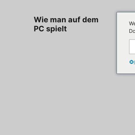
Zum
Inhalt
Herzlic
Wie man auf dem
springen
We
PC spielt
Do
Kategori