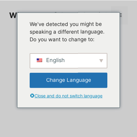
Zum
Inhalt
Wie man auf dem PC spielt
Menü
springen
We've detected you might be
speaking a different language.
Do you want to change to:
English
Change Language
Close and do not switch language