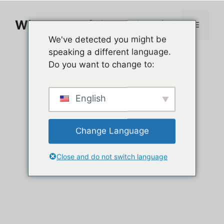
Zum
Inhalt
Wie man auf dem PC spielt
Menü
springen
We've detected you might be
speaking a different language.
Do you want to change to:
English
Change Language
Close and do not switch language