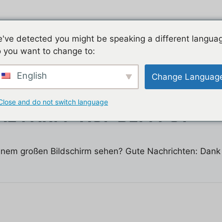
h willkommen
Handyspiel, die Liste unserer Tutorials
D
've detected you might be speaking a different langua
 you want to change to:
e
bloggen
Kontakt
English
Change Languag
Close and do not switch language
AL FARM“ AUF DEM PC?
inem großen Bildschirm sehen? Gute Nachrichten: Dank 