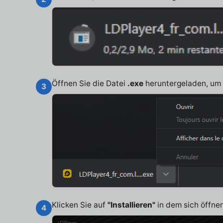
Öffnen Sie die Datei
.exe
heruntergeladen, um d
3
Klicken Sie auf
"Installieren"
in dem sich öffne
4