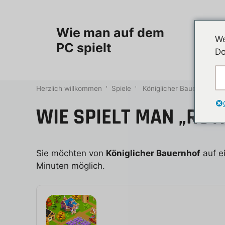
Zum
Inhalt
Herzlic
Wie man auf dem
springen
We
PC spielt
Do
Kategori
Herzlich willkommen
'
Spiele
'
Königlicher Bauernhof
WIE SPIELT MAN „ROY
Sie möchten von
Königlicher Bauernhof
auf e
Minuten möglich.