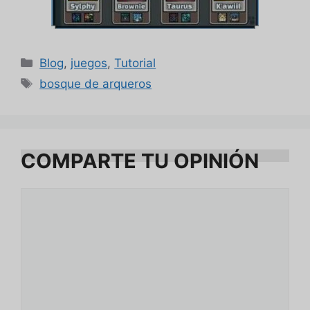
Categorías
Blog
,
juegos
,
Tutorial
Etiquetas
bosque de arqueros
COMPARTE TU OPINIÓN
Comentario