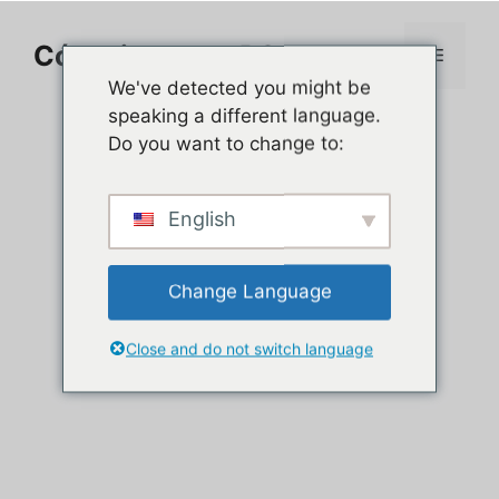
Ir
al
Cómo jugar en PC
Menú
contenido
We've detected you might be
speaking a different language.
Do you want to change to:
English
Change Language
Close and do not switch language