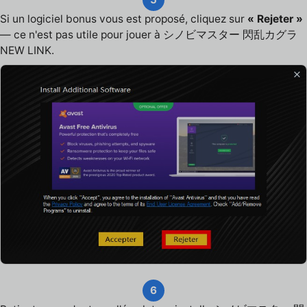
Si un logiciel bonus vous est proposé, cliquez sur
« Rejeter »
— ce n'est pas utile pour jouer à シノビマスター 閃乱カグラ
NEW LINK.
6