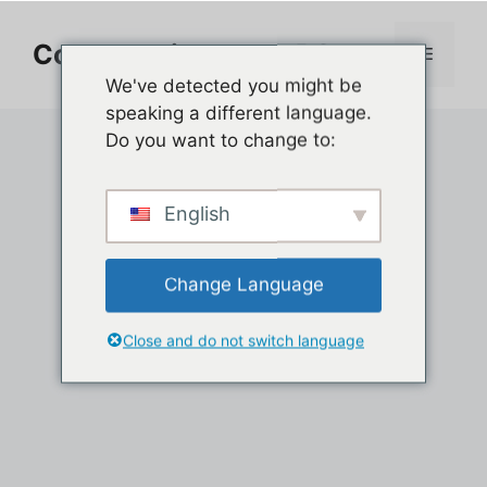
Aller
au
Comment jouer sur PC
Menu
contenu
We've detected you might be
speaking a different language.
Do you want to change to:
English
Change Language
Close and do not switch language