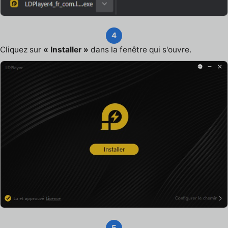
4
Cliquez sur
« Installer »
dans la fenêtre qui s'ouvre.
5