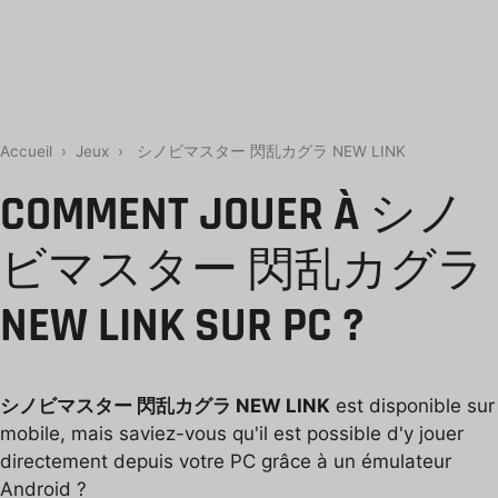
Accueil
›
Jeux
›
シノビマスター 閃乱カグラ NEW LINK
COMMENT JOUER À シノ
ビマスター 閃乱カグラ
NEW LINK SUR PC ?
シノビマスター 閃乱カグラ NEW LINK
est disponible sur
mobile, mais saviez-vous qu'il est possible d'y jouer
directement depuis votre PC grâce à un émulateur
Android ?