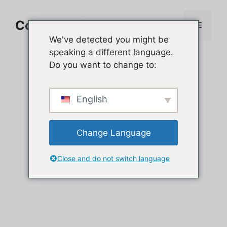
Aller
au
Comment jouer sur PC
Menu
contenu
We've detected you might be
speaking a different language.
Do you want to change to:
English
Change Language
Close and do not switch language