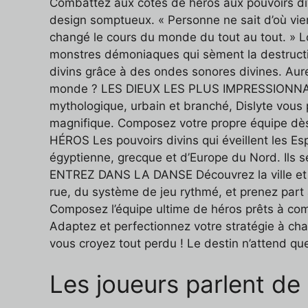
Combattez aux côtés de héros aux pouvoirs di
design somptueux. « Personne ne sait d’où vien
changé le cours du monde du tout au tout. » Lo
monstres démoniaques qui sèment la destruction
divins grâce à des ondes sonores divines. Aur
monde ? LES DIEUX LES PLUS IMPRESSIONNAN
mythologique, urbain et branché, Dislyte vous 
magnifique. Composez votre propre équipe d
HÉROS Les pouvoirs divins qui éveillent les Es
égyptienne, grecque et d’Europe du Nord. Ils se
ENTREZ DANS LA DANSE Découvrez la ville et 
rue, du système de jeu rythmé, et prenez p
Composez l’équipe ultime de héros prêts à com
Adaptez et perfectionnez votre stratégie à ch
vous croyez tout perdu ! Le destin n’attend qu
Les joueurs parlent de 