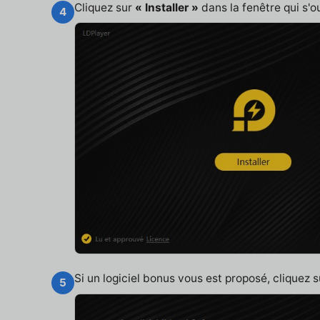
Cliquez sur
« Installer »
dans la fenêtre qui s'o
4
Si un logiciel bonus vous est proposé, cliquez 
5