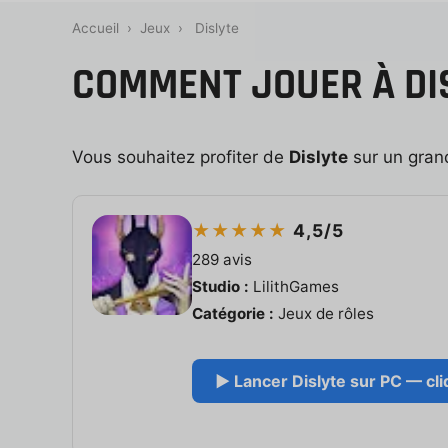
Accueil
›
Jeux
›
Dislyte
COMMENT JOUER À DIS
Vous souhaitez profiter de
Dislyte
sur un grand
★★★★★
4,5/5
289 avis
Studio :
LilithGames
Catégorie :
Jeux de rôles
▶ Lancer Dislyte sur PC — cli