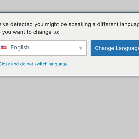
Jeu mobile, la liste de nos tutos
Les jeux mobiles du
've detected you might be speaking a different langua
 you want to change to:
t
English
Change Languag
Close and do not switch language