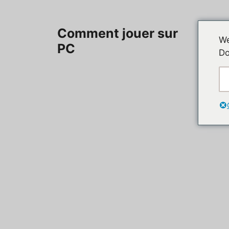
Aller
au
Accueil
Comment jouer sur
contenu
We
PC
Do
Contac