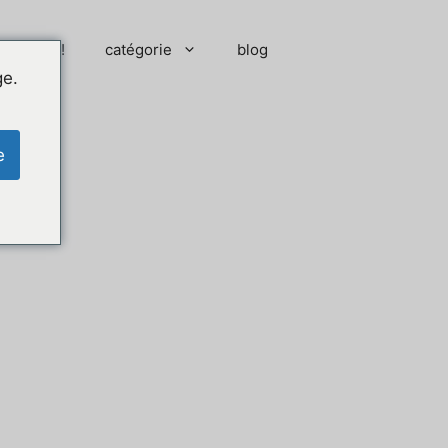
 moment !
catégorie
blog
ge.
e