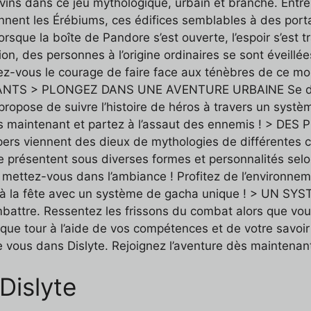
vins dans ce jeu mythologique, urbain et branché. Ent
nent les Érébiums, ces édifices semblables à des portail
rsque la boîte de Pandore s’est ouverte, l’espoir s’est 
, des personnes à l’origine ordinaires se sont éveillé
ez-vous le courage de faire face aux ténèbres de ce mo
TS > PLONGEZ DANS UNE AVENTURE URBAINE Se dérou
propose de suivre l’histoire de héros à travers un sys
ès maintenant et partez à l’assaut des ennemis ! >
pers viennent des dieux de mythologies de différentes c
 présentent sous diverses formes et personnalités selon 
mettez-vous dans l’ambiance ! Profitez de l’environne
art à la fête avec un système de gacha unique ! > U
battre. Ressentez les frissons du combat alors que vous
aque tour à l’aide de vos compétences et de votre savoi
e vous dans Dislyte. Rejoignez l’aventure dès maintenant
Dislyte