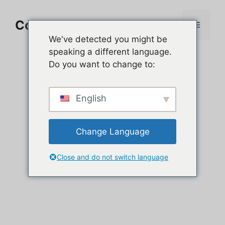
Aller
au
Comment jouer sur PC
Menu
contenu
We've detected you might be
speaking a different language.
Do you want to change to:
English
Change Language
Close and do not switch language