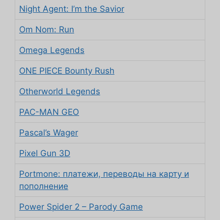
Night Agent: I’m the Savior
Om Nom: Run
Omega Legends
ONE PIECE Bounty Rush
Otherworld Legends
PAC-MAN GEO
Pascal’s Wager
Pixel Gun 3D
Portmone: платежи, переводы на карту и
пополнение
Power Spider 2 – Parody Game