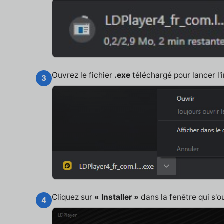
Ouvrez le fichier
.exe
téléchargé pour lancer l'i
3
Cliquez sur
« Installer »
dans la fenêtre qui s'o
4