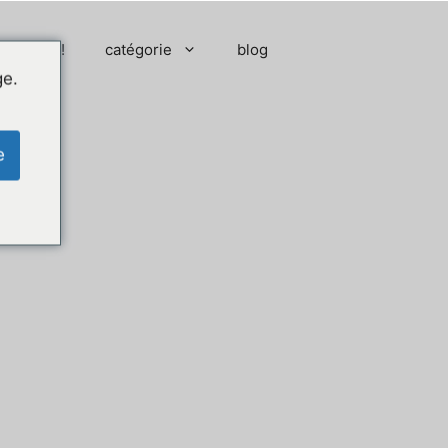
 moment !
catégorie
blog
ge.
e