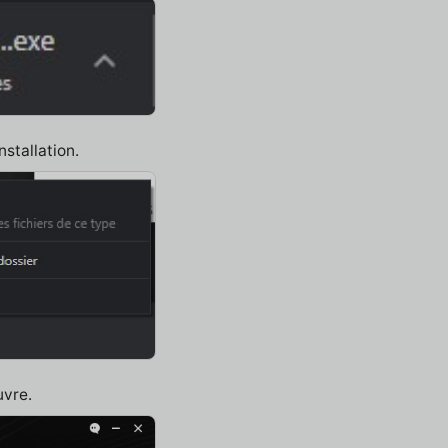
nstallation.
uvre.