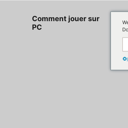
Aller
au
Accueil
Comment jouer sur
contenu
We
PC
Do
Contac