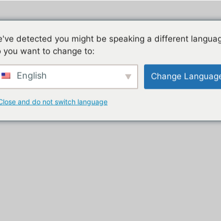
Jeu mobile, la liste de nos tutos
Les jeux mobiles du
've detected you might be speaking a different langua
 you want to change to:
t
English
Change Languag
Close and do not switch language