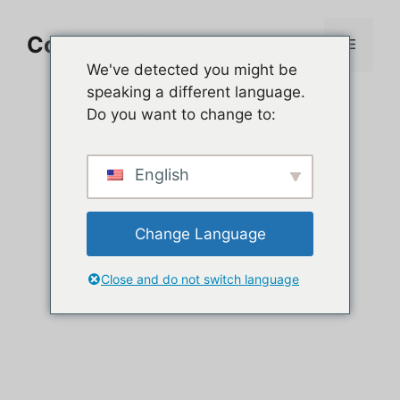
Aller
au
Comment jouer sur PC
Menu
contenu
We've detected you might be
speaking a different language.
Do you want to change to:
English
Change Language
Close and do not switch language