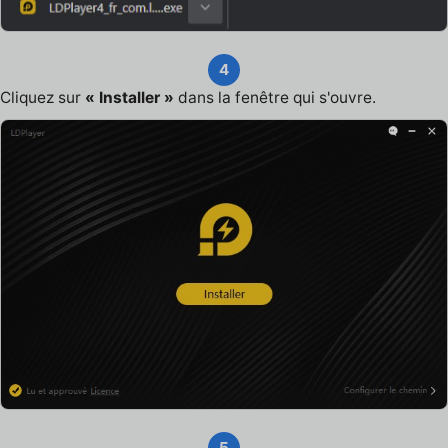
4
Cliquez sur
« Installer »
dans la fenêtre qui s'ouvre.
5