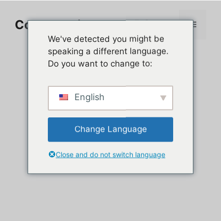
Aller
au
Comment jouer sur PC
Menu
contenu
We've detected you might be
speaking a different language.
Do you want to change to:
English
Change Language
Close and do not switch language