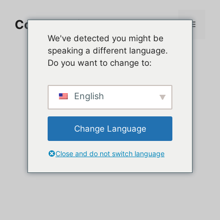
Aller
au
Comment jouer sur PC
Menu
contenu
We've detected you might be
speaking a different language.
Do you want to change to:
English
Change Language
Close and do not switch language