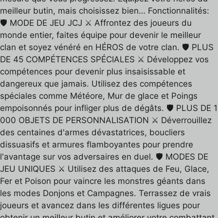
meilleur butin, mais choisissez bien… Fonctionnalités:
🛡️ MODE DE JEU JCJ ⚔️ Affrontez des joueurs du
monde entier, faites équipe pour devenir le meilleur
clan et soyez vénéré en HÉROS de votre clan. 🛡️ PLUS
DE 45 COMPÉTENCES SPÉCIALES ⚔️ Développez vos
compétences pour devenir plus insaisissable et
dangereux que jamais. Utilisez des compétences
spéciales comme Météore, Mur de glace et Poings
empoisonnés pour infliger plus de dégâts. 🛡️ PLUS DE 1
000 OBJETS DE PERSONNALISATION ⚔️ Déverrouillez
des centaines d'armes dévastatrices, boucliers
dissuasifs et armures flamboyantes pour prendre
l'avantage sur vos adversaires en duel. 🛡️ MODES DE
JEU UNIQUES ⚔️ Utilisez des attaques de Feu, Glace,
Fer et Poison pour vaincre les monstres géants dans
les modes Donjons et Campagnes. Terrassez de vrais
joueurs et avancez dans les différentes ligues pour
obtenir un meilleur butin et améliorer votre combattant.