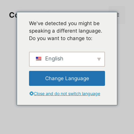
Aller
au
Comment jouer sur PC
Menu
contenu
We've detected you might be
speaking a different language.
Do you want to change to:
English
Change Language
Close and do not switch language