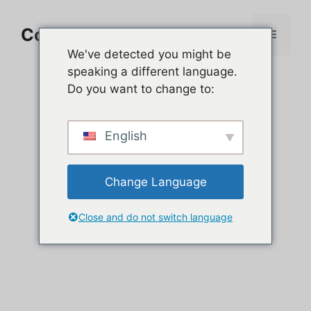
Aller
au
Comment jouer sur PC
Menu
contenu
We've detected you might be
speaking a different language.
Do you want to change to:
English
Change Language
Close and do not switch language