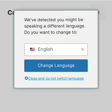
Aller
au
Comment jouer sur PC
Menu
contenu
We've detected you might be
speaking a different language.
Do you want to change to:
English
Change Language
Close and do not switch language