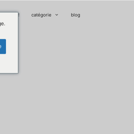
 moment !
catégorie
blog
ge.
e