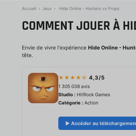
Accueil
›
Jeux
›
Hide Online - Hunters vs Props
COMMENT JOUER À HID
Envie de vivre l'expérience
Hide Online - Hunt
tête.
★★★★☆
4,3/5
1 305 038 avis
Studio :
HitRock Games
Catégorie :
Action
▶ Accéder au téléchargement 