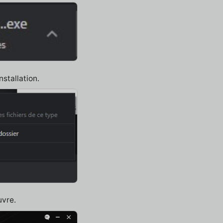
nstallation.
uvre.