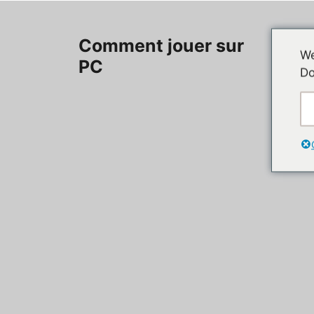
Aller
au
Accueil
Comment jouer sur
contenu
We
PC
Do
Contac