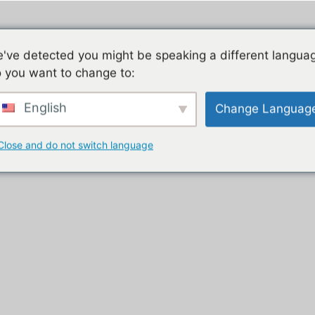
Jeu mobile, la liste de nos tutos
Les jeux mobiles du
've detected you might be speaking a different langua
 you want to change to:
t
English
Change Languag
Close and do not switch language