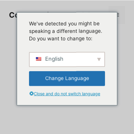
Aller
au
Comment jouer sur PC
Menu
contenu
We've detected you might be
speaking a different language.
Do you want to change to:
English
Change Language
Close and do not switch language