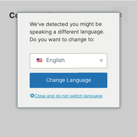
Aller
au
Comment jouer sur PC
Menu
contenu
We've detected you might be
speaking a different language.
Do you want to change to:
English
Change Language
Close and do not switch language