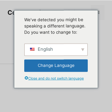
Aller
au
Comment jouer sur PC
Menu
contenu
We've detected you might be
speaking a different language.
Do you want to change to:
English
Change Language
Close and do not switch language