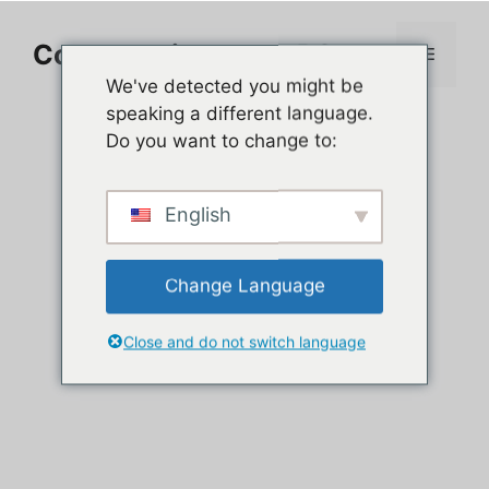
Aller
au
Comment jouer sur PC
Menu
contenu
We've detected you might be
speaking a different language.
Do you want to change to:
English
Change Language
Close and do not switch language