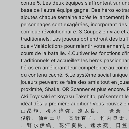
contre 5. Les deux équipes s'affrontent sur une
base de l'autre équipe gagne. Des héros extra
ajoutés chaque semaine après le lancement) bas
personnages sont exagérées, incorporant des é
comique révolutionnaire. 3.Coupez en vrac et 
traditionnels. Les joueurs obtiendront des buffs 
que «Malédiction» pour ralentir votre ennemi, 
cours de la bataille. 4.Cultiver les fonctions
traditionnels et accueillez les héros passionna
héros en améliorant leur compétence au combat
du contenu caché. 5.Le système social unique 
joueurs peuvent se faire des amis tout en joua
proximité, Shake, QR Scanner et plus encore. 
Aki Toyosaki et Koyasu Takehito, présentent le
idéal dès la première audition! Vous po
山 昂 輝 、 榎 木 淳 弥 、 逢 坂 良 、 、 倉 倉 
俊彦 、 仙台 エ リ 、 高 野 直 子 、 竹 内 良 太 、
、 野 水 伊 織 、 花 江 夏 樹 、 速 水 奨 、 日 笠