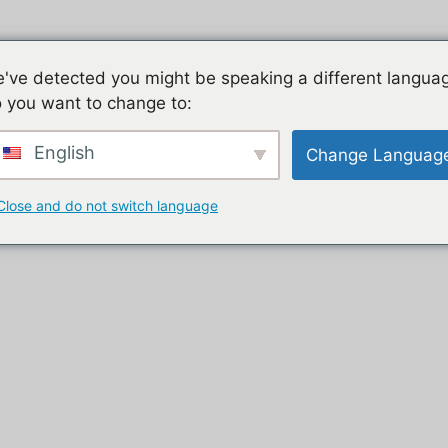
Jeu mobile, la liste de nos tutos
Les jeux mobiles du
've detected you might be speaking a different langua
 you want to change to:
t
English
Change Languag
Close and do not switch language