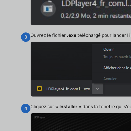
Ouvrez le fichier
.exe
téléchargé pour lancer l'i
3
Cliquez sur
« Installer »
dans la fenêtre qui s'o
4