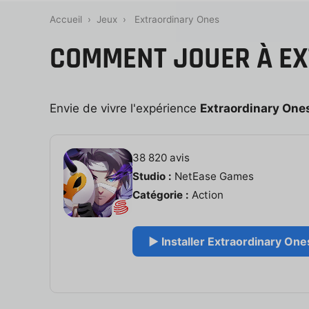
Accueil
›
Jeux
›
Extraordinary Ones
COMMENT JOUER À EX
Envie de vivre l'expérience
Extraordinary One
38 820 avis
Studio :
NetEase Games
Catégorie :
Action
▶ Installer Extraordinary Ones