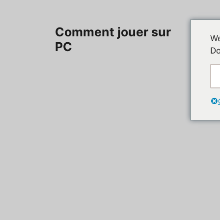
Aller
au
Accueil
Comment jouer sur
contenu
We
PC
Do
Contac