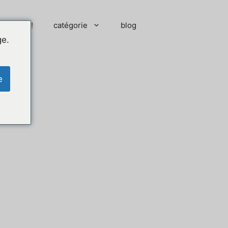
 moment !
catégorie
blog
ge.
e