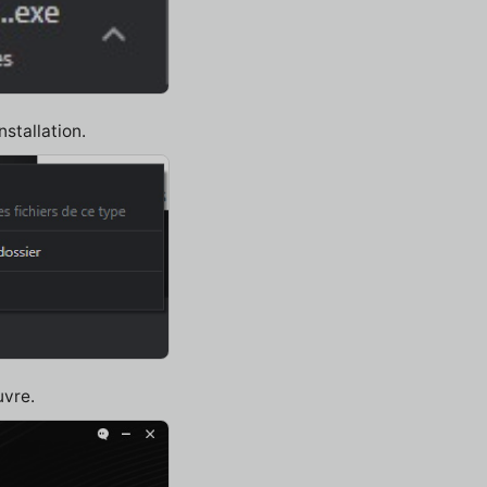
nstallation.
uvre.