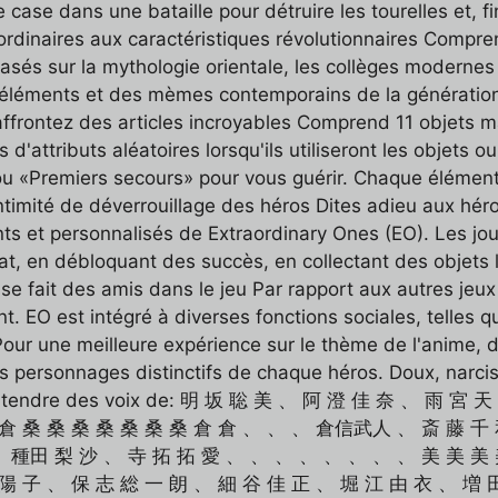
 case dans une bataille pour détruire les tourelles et, f
ordinaires aux caractéristiques révolutionnaires Compr
és sur la mythologie orientale, les collèges modernes 
léments et des mèmes contemporains de la génération Z
affrontez des articles incroyables Comprend 11 objets
d'attributs aléatoires lorsqu'ils utiliseront les objets o
ou «Premiers secours» pour vous guérir. Chaque élément 
 d'intimité de déverrouillage des héros Dites adieu aux
nts et personnalisés de Extraordinary Ones (EO). Les jou
, en débloquant des succès, en collectant des objets li
se fait des amis dans le jeu Par rapport aux autres jeu
nt. EO est intégré à diverses fonctions sociales, telles
Pour une meilleure expérience sur le thème de l'anime,
s personnages distinctifs de chaque héros. Doux, narcis
uvez entendre des voix de: 明 坂 聡 美 、 阿 澄 佳 奈 、 
、 倉 桑 桑 桑 桑 桑 桑 桑 倉 倉 、 、 、 倉信武人 、 斎 藤 千
 種田 梨 沙 、 寺 拓 拓 愛 、 、 、 、 、 、 、 、 美 美 美
 陽 子 、 保 志 総 一 朗 、 細 谷 佳 正 、 堀 江 由 衣 、 増