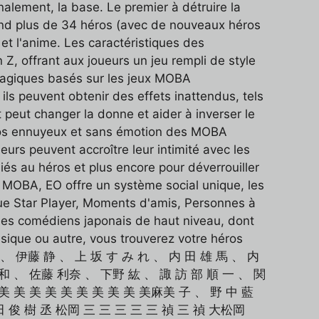
inalement, la base. Le premier à détruire la
end plus de 34 héros (avec de nouveaux héros
et l'anime. Les caractéristiques des
, offrant aux joueurs un jeu rempli de style
 magiques basés sur les jeux MOBA
u ils peuvent obtenir des effets inattendus, tels
peut changer la donne et aider à inverser le
 héros ennuyeux et sans émotion des MOBA
eurs peuvent accroître leur intimité avec les
és au héros et plus encore pour déverrouiller
x MOBA, EO offre un système social unique, les
 que Star Player, Moments d'amis, Personnes à
 des comédiens japonais de haut niveau, dont
sique ou autre, vous trouverez votre héros
雨 宮 天 、 伊藤 静 、 上 坂 す み れ 、 内 田 雄 馬 、 内
 和 、 佐藤 利奈 、 下野 紘 、 諏 訪 部 順 一 、 関
 美 美 美 美 美 美 美 美 美 美麻美 子 、 野 中 藍
 田 俊 樹 丞 松岡 三 三 三 三 三 禎 三 禎 大松岡