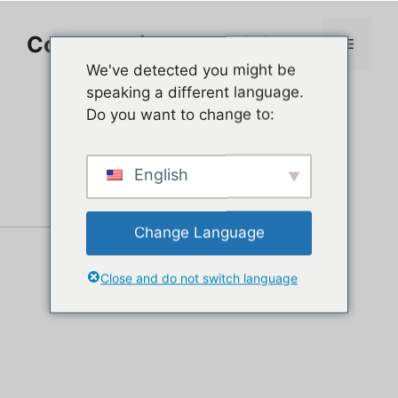
Aller
au
Comment jouer sur PC
Menu
contenu
We've detected you might be
speaking a different language.
Do you want to change to:
English
Change Language
Close and do not switch language