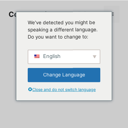
Aller
au
Comment jouer sur PC
Menu
contenu
We've detected you might be
speaking a different language.
Do you want to change to:
English
Change Language
Close and do not switch language