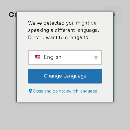
Aller
au
Comment jouer sur PC
Menu
contenu
We've detected you might be
speaking a different language.
Do you want to change to:
English
Change Language
Close and do not switch language