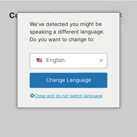
Aller
au
Comment jouer sur PC
Menu
contenu
We've detected you might be
speaking a different language.
Do you want to change to:
English
Change Language
Close and do not switch language