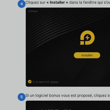
Cliquez sur
« Installer »
dans la fenêtre qui s'o
4
Si un logiciel bonus vous est proposé, cliquez 
5