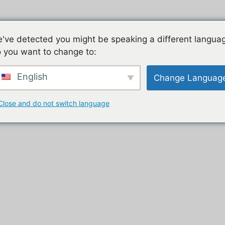
Jeu mobile, la liste de nos tutos
Les jeux mobiles du
've detected you might be speaking a different langua
 you want to change to:
t
English
Change Languag
Close and do not switch language