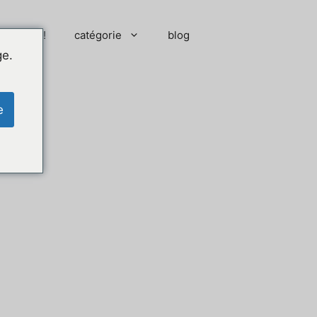
 moment !
catégorie
blog
ge.
e