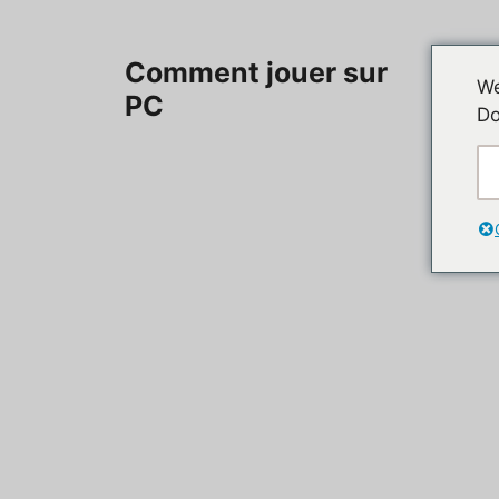
Aller
au
Accueil
Comment jouer sur
contenu
We
PC
Do
Contac