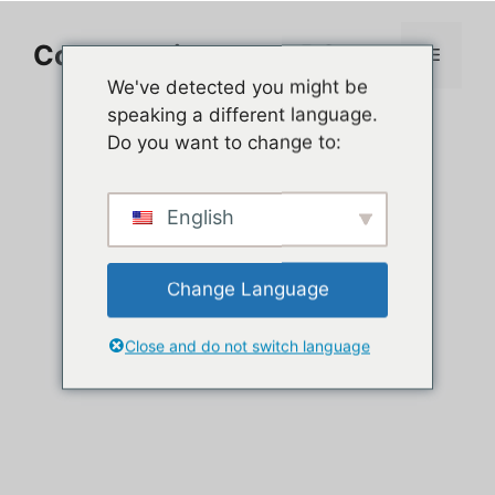
Aller
au
Comment jouer sur PC
Menu
contenu
We've detected you might be
speaking a different language.
Do you want to change to:
English
Change Language
Close and do not switch language