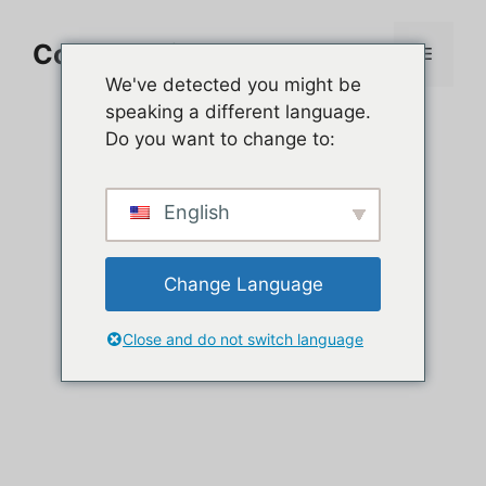
Aller
au
Comment jouer sur PC
Menu
contenu
We've detected you might be
speaking a different language.
Do you want to change to:
English
Change Language
Close and do not switch language