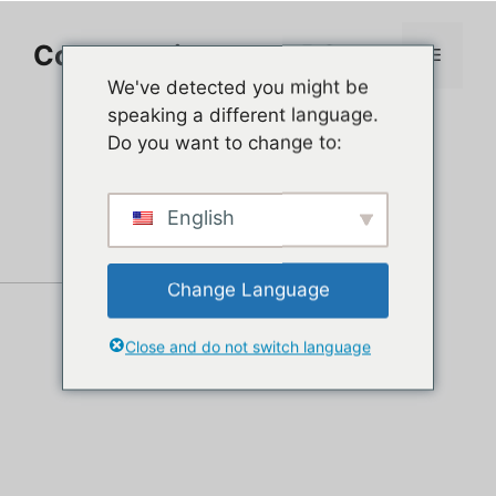
Aller
au
Comment jouer sur PC
Menu
contenu
We've detected you might be
speaking a different language.
Do you want to change to:
English
Change Language
Close and do not switch language