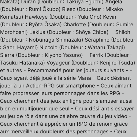
Nakata) Duran (Doubleur : Takuya Eguchi) Angela
(Doubleur : Rumi Ōkubo) Riesz (Doubleur : Mikako
Komatsu) Hawkeye (Doubleur : Yūki Ono) Kevin
(Doubleur : Ryōta Ōsaka) Charlotte (Doubleur : Sumire
Morohoshi) Lekius (Doubleur : Shōya Chiba) Shiloh
(Doubleur : Nobunaga Shimazaki) Séraphine (Doubleur
: Saori Hayami) Niccolo (Doubleur : Wataru Takagi)
Sierra (Doubleur : Kiyono Yasuno) Ferrik (Doubleur :
Tasuku Hatanaka) Voyageur (Doubleur : Kenjiro Tsuda)
et autres - Recommandé pour les joueurs suivants - -
Ceux ayant déjà joué à la série Mana - Ceux désirant
jouer à un Action-RPG sur smartphone - Ceux aimant
faire progresser leurs personnages dans les RPG -
Ceux cherchant des jeux en ligne pour s'amuser aussi
bien en multijoueur que seul - Ceux désirant s'essayer
au jeu de rôle dans une célèbre œuvre du jeu vidéo -
Ceux cherchant à apprécier un RPG de renom grâce
aux merveilleux doubleurs des personnages - Ceux