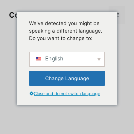
Aller
au
Comment jouer sur PC
Menu
contenu
We've detected you might be
speaking a different language.
Do you want to change to:
English
Change Language
Close and do not switch language