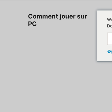
Aller
au
Accueil
Comment jouer sur
contenu
We
PC
Do
Contac