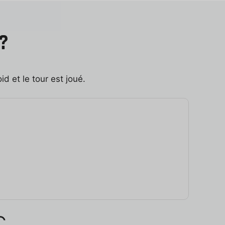
?
id et le tour est joué.
C