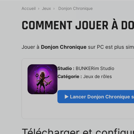
Accueil
›
Jeux
›
Donjon Chronique
COMMENT JOUER À DO
Jouer à
Donjon Chronique
sur PC est plus simpl
Studio :
BUNKERim Studio
Catégorie :
Jeux de rôles
▶ Lancer Donjon Chronique su
Télécharger et configu