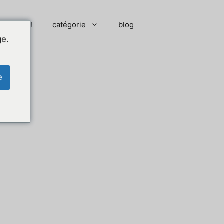
 moment !
catégorie
blog
ge.
e