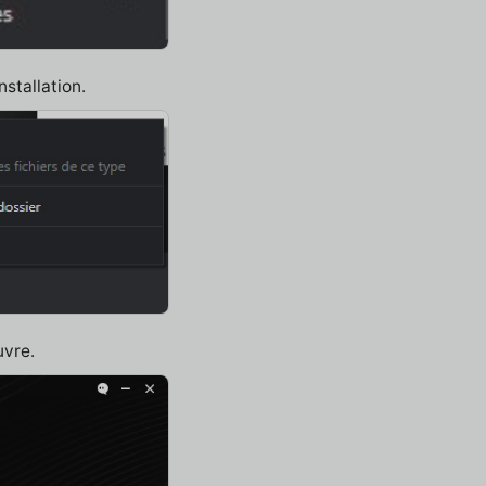
nstallation.
uvre.