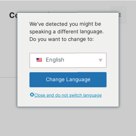
Aller
au
Comment jouer sur PC
Menu
contenu
We've detected you might be
speaking a different language.
Do you want to change to:
English
Change Language
Close and do not switch language