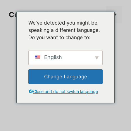
Aller
au
Comment jouer sur PC
Menu
contenu
We've detected you might be
speaking a different language.
Do you want to change to:
English
Change Language
Close and do not switch language