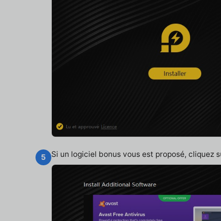
Si un logiciel bonus vous est proposé, cliquez 
5