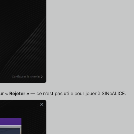
sur
« Rejeter »
— ce n'est pas utile pour jouer à SINoALICE.