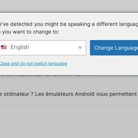
Jeu mobile, la liste de nos tutos
Les jeux mobiles du
've detected you might be speaking a different langua
 you want to change to:
t
English
Change Languag
Close and do not switch language
OALICE SUR PC ?
e ordinateur ? Les émulateurs Android vous permettent d