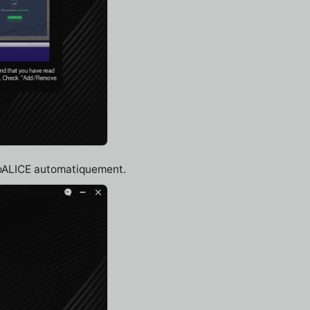
NoALICE automatiquement.