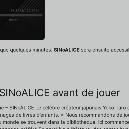
t que quelques minutes.
SINoALICE
sera ensuite accessi
r SINoALICE avant de jouer
e – SINoALICE Le célèbre créateur japonais Yoko Taro
onnages de livres d’enfants. ※ Nous recommandons de j
du monde se trouvent dans la bibliothèque. Ici commence l