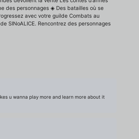
brides dévoilent la vérité Les contes d’armes
âme des personnages ◈ Des batailles où se
Progressez avec votre guilde Combats au
étro de SINoALICE. Rencontrez des personnages
 makes u wanna play more and learn more about it