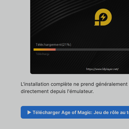
L'installation complète ne prend généralemen
directement depuis l'émulateur.
▶ Télécharger Age of Magic: Jeu de rôle au to