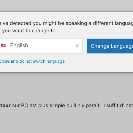
Jeu mobile, la liste de nos tutos
Les jeux mobiles du
've detected you might be speaking a different langua
 you want to change to:
t
English
Change Languag
our
Close and do not switch language
 OF MAGIC: JEU DE RÔLE 
 tour
sur PC est plus simple qu'il n'y paraît. Il suffit d'in