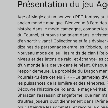
Présentation du jeu Ag
Age of Magic est un nouveau RPG fantasy au tou
ancien monde magique. Bienvenue à l'ère des 
histoire dans le mode campagne, combats les 
du Tournoi, et prouve ton talent dans le triste
d'en sortir vivant ! Collectionne et fais évol
dizaines de personnages entre les Kobolds, les
Nouveau mode de jeu : les raids de clan ! Rej
niveau et des jetons de raid, et échange-les 
d'un monde à la dérive dans le néant. Chaque so
l'espoir demeure. La prophétie du Dragon ment
Pourrais-tu être cet élu ? ⭐⭐⭐Le gameplay d
les puissances de la lumière et des ténèbres.
Découvre l'histoire de Roland, le mage véritabl
Sharazar, l'assassin changeforme, que rien n'a
d'autres joueurs quotidiennement dans l'Arène
pour atteindre les sommets, et récolte la gloi