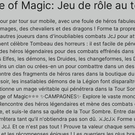
e of Magic: Jeu de rôle au t
r par tour sur mobile, avec une foule de héros fabuleux 
mages, des chevaliers et des dragons ! Forme ta propr
autres joueurs dans d'inoubliables combats JcJ pour at
ment célèbre Tombeau des horreurs : il est facile de pénét
uer des héros légendaires pour des combats effrénés dan
 Elfes, les démons, les Druides, les changeformes, les D
oins un clan ou crées-en un pour combattre dans un des
contre des fragments de héros rares dans la boutique du
ir, les insatiables démons de la Légion font disparaître
ionne un mage véritable qui pénétrera dans la Tour Somb
'Age of Magic⭐⭐⭐ ✨CAMPAGNES✨ Explore le vaste monde
 Rencontre des héros légendaires et mène des combats é
e, et suis-le dans sa quête de la Tour Sombre. Entre dan
rrêtera tant qu'il n'obtiendra pas son dû. ⚔️JcJ⚔️ Forme
 JcJ. Et ce n'est pas tout ! Prouve ta valeur chaque s
re et les récompenses épiques ! Les guerriers les plus b