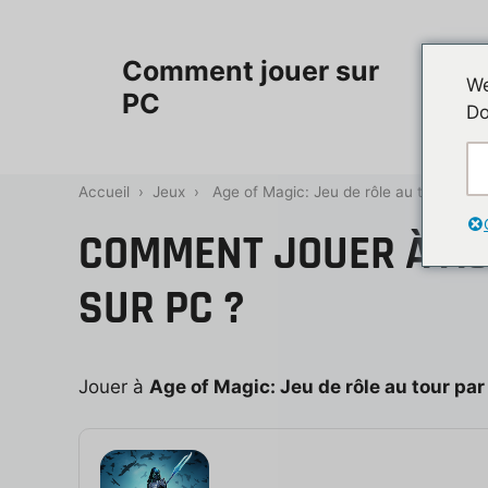
Aller
au
Accueil
Comment jouer sur
contenu
We
PC
Do
Contac
Accueil
›
Jeux
›
Age of Magic: Jeu de rôle au tour par t
COMMENT JOUER À AGE
SUR PC ?
Jouer à
Age of Magic: Jeu de rôle au tour par