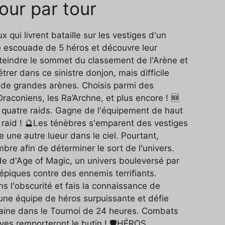
our par tour
qui livrent bataille sur les vestiges d'un
e escouade de 5 héros et découvre leur
teindre le sommet du classement de l'Arène et
rer dans ce sinistre donjon, mais difficile
s de grandes arènes. Choisis parmi des
raconiens, les Ra’Archne, et plus encore ! 🆕
 quatre raids. Gagne de l'équipement de haut
 raid ! 🔮Les ténèbres s'emparent des vestiges
 une autre lueur dans le ciel. Pourtant,
re afin de déterminer le sort de l'univers.
 d'Age of Magic, un univers bouleversé par
piques contre des ennemis terrifiants.
s l'obscurité et fais la connaissance de
 une équipe de héros surpuissante et défie
emaine dans le Tournoi de 24 heures. Combats
raves remporteront le butin ! 🛡HÉROS