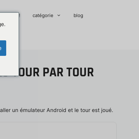
 moment !
catégorie
blog
ge.
e
AU TOUR PAR TOUR
staller un émulateur Android et le tour est joué.