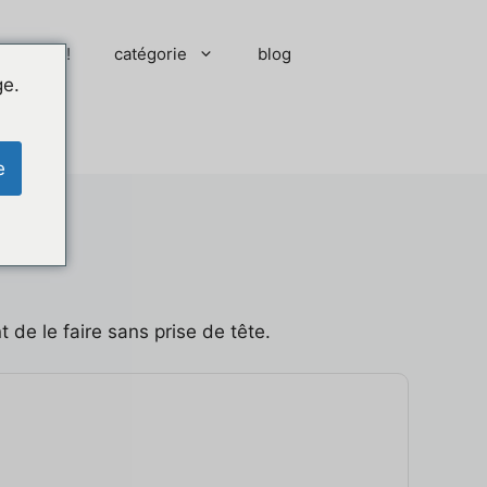
 moment !
catégorie
blog
ge.
e
de le faire sans prise de tête.