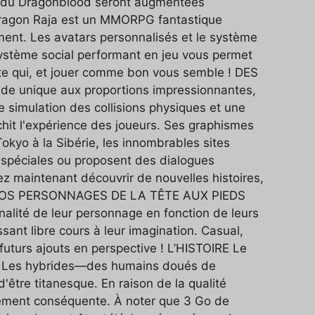
ats du Dragonblood seront augmentées
, Dragon Raja est un MMORPG fantastique
ent. Les avatars personnalisés et le système
 système social performant en jeu vous permet
rte qui, et jouer comme bon vous semble ! DES
e unique aux proportions impressionnantes,
e simulation des collisions physiques et une
hit l'expérience des joueurs. Ses graphismes
yo à la Sibérie, les innombrables sites
 spéciales ou proposent des dialogues
z maintenant découvrir de nouvelles histoires,
EZ VOS PERSONNAGES DE LA TÊTE AUX PIEDS
nalité de leur personnage en fonction de leurs
sant libre cours à leur imagination. Casual,
futurs ajouts en perspective ! L’HISTOIRE Le
ie. Les hybrides—des humains doués de
être titanesque. En raison de la qualité
ivement conséquente. À noter que 3 Go de