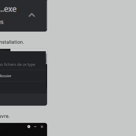
nstallation.
uvre.