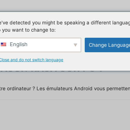
Jeu mobile, la liste de nos tutos
Les jeux mobiles du
've detected you might be speaking a different langua
 you want to change to:
t
English
Change Languag
Close and do not switch language
AGON RAJA SUR PC ?
re ordinateur ? Les émulateurs Android vous permettent 