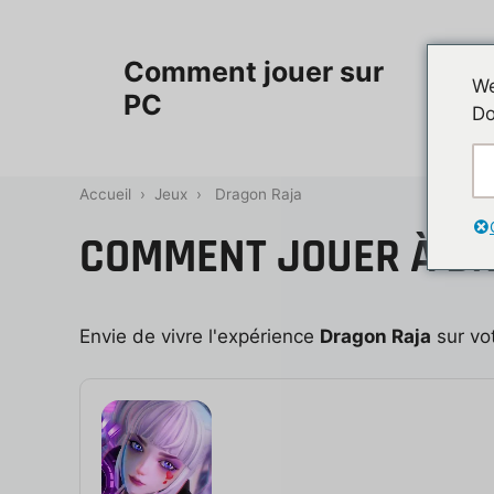
Aller
au
Accueil
Comment jouer sur
contenu
We
PC
Do
Contac
Accueil
›
Jeux
›
Dragon Raja
COMMENT JOUER À DR
Envie de vivre l'expérience
Dragon Raja
sur vot