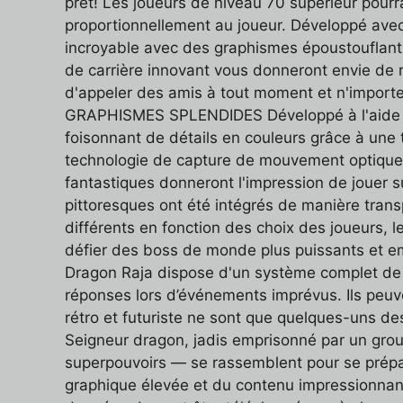
prêt! Les joueurs de niveau 70 supérieur pour
proportionnellement au joueur. Développé avec
incroyable avec des graphismes époustouflant
de carrière innovant vous donneront envie de r
d'appeler des amis à tout moment et n'importe
GRAPHISMES SPLENDIDES Développé à l'aide de
foisonnant de détails en couleurs grâce à une 
technologie de capture de mouvement optique p
fantastiques donneront l'impression de jouer
pittoresques ont été intégrés de manière tra
différents en fonction des choix des joueurs, 
défier des boss de monde plus puissants e
Dragon Raja dispose d'un système complet de pe
réponses lors d’événements imprévus. Ils peuve
rétro et futuriste ne sont que quelques-uns des
Seigneur dragon, jadis emprisonné par un gro
superpouvoirs — se rassemblent pour se prépare
graphique élevée et du contenu impressionnant 