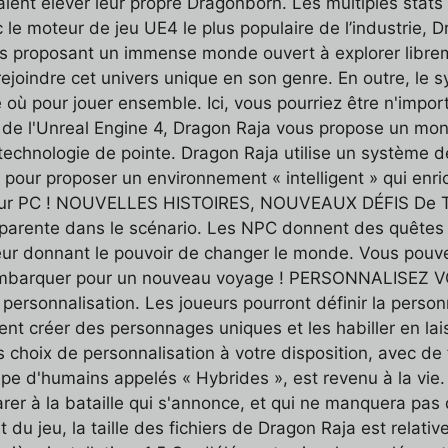
raient élever leur propre Dragonborn. Les multiples st
 le moteur de jeu UE4 le plus populaire de l’industrie
s proposant un immense monde ouvert à explorer librem
ejoindre cet univers unique en son genre. En outre, le
 où pour jouer ensemble. Ici, vous pourriez être n'impo
 l'Unreal Engine 4, Dragon Raja vous propose un mond
technologie de pointe. Dragon Raja utilise un système d
our proposer un environnement « intelligent » qui enric
 sur PC ! NOUVELLES HISTOIRES, NOUVEAUX DÉFIS De Tok
nsparente dans le scénario. Les NPC donnent des quêtes
leur donnant le pouvoir de changer le monde. Vous pouve
t embarquer pour un nouveau voyage ! PERSONNALIS
rsonnalisation. Les joueurs pourront définir la person
nt créer des personnages uniques et les habiller en lais
 choix de personnalisation à votre disposition, avec de 
upe d'humains appelés « Hybrides », est revenu à la v
r à la bataille qui s'annonce, et qui ne manquera pas d'
du jeu, la taille des fichiers de Dragon Raja est relat