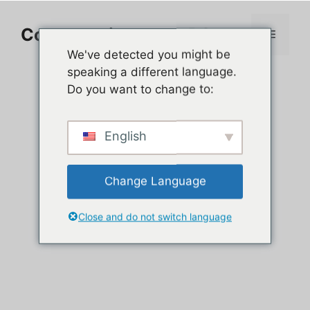
Aller
au
Comment jouer sur PC
Menu
contenu
We've detected you might be
speaking a different language.
Do you want to change to:
English
Change Language
Close and do not switch language