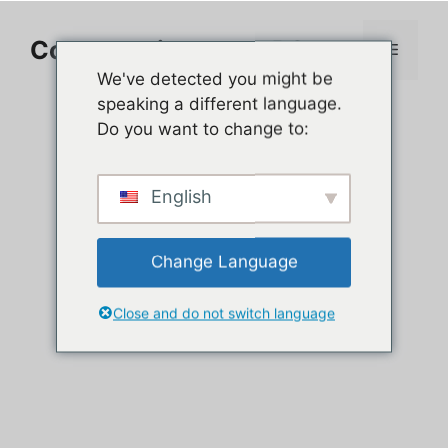
Aller
au
Comment jouer sur PC
Menu
contenu
We've detected you might be
speaking a different language.
Do you want to change to:
English
Change Language
Close and do not switch language