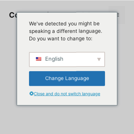
Aller
au
Comment jouer sur PC
Menu
contenu
We've detected you might be
speaking a different language.
Do you want to change to:
English
Change Language
Close and do not switch language