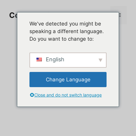
Aller
au
Comment jouer sur PC
Menu
contenu
We've detected you might be
speaking a different language.
Do you want to change to:
English
Change Language
Close and do not switch language