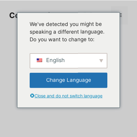
Aller
au
Comment jouer sur PC
Menu
contenu
We've detected you might be
speaking a different language.
Do you want to change to:
English
Change Language
Close and do not switch language