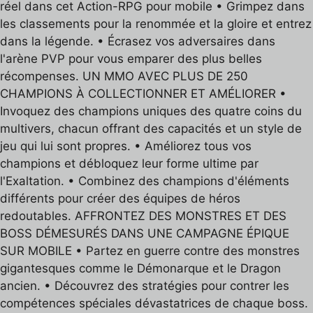
réel dans cet Action-RPG pour mobile • Grimpez dans
les classements pour la renommée et la gloire et entrez
dans la légende. • Écrasez vos adversaires dans
l'arène PVP pour vous emparer des plus belles
récompenses. UN MMO AVEC PLUS DE 250
CHAMPIONS À COLLECTIONNER ET AMÉLIORER •
Invoquez des champions uniques des quatre coins du
multivers, chacun offrant des capacités et un style de
jeu qui lui sont propres. • Améliorez tous vos
champions et débloquez leur forme ultime par
l'Exaltation. • Combinez des champions d'éléments
différents pour créer des équipes de héros
redoutables. AFFRONTEZ DES MONSTRES ET DES
BOSS DÉMESURÉS DANS UNE CAMPAGNE ÉPIQUE
SUR MOBILE • Partez en guerre contre des monstres
gigantesques comme le Démonarque et le Dragon
ancien. • Découvrez des stratégies pour contrer les
compétences spéciales dévastatrices de chaque boss.