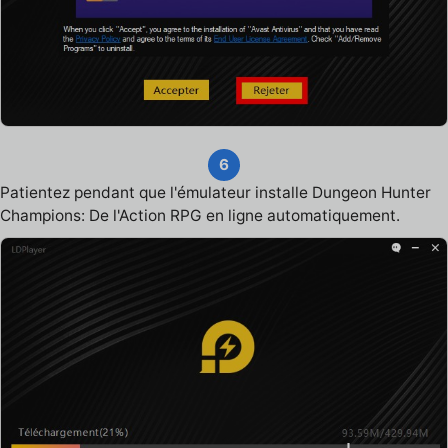
6
Patientez pendant que l'émulateur installe Dungeon Hunter
Champions: De l'Action RPG en ligne automatiquement.