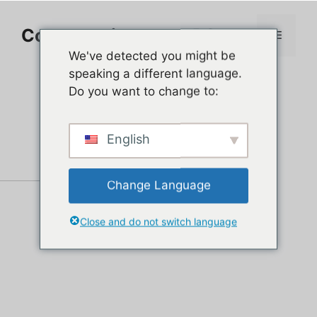
Aller
au
Comment jouer sur PC
Menu
contenu
We've detected you might be
speaking a different language.
Do you want to change to:
English
Change Language
Close and do not switch language