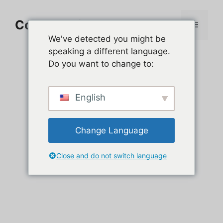
Aller
au
Comment jouer sur PC
Menu
contenu
We've detected you might be
speaking a different language.
Do you want to change to:
English
Change Language
Close and do not switch language