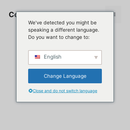
Aller
au
Comment jouer sur PC
Menu
contenu
We've detected you might be
speaking a different language.
Do you want to change to:
English
Change Language
Close and do not switch language