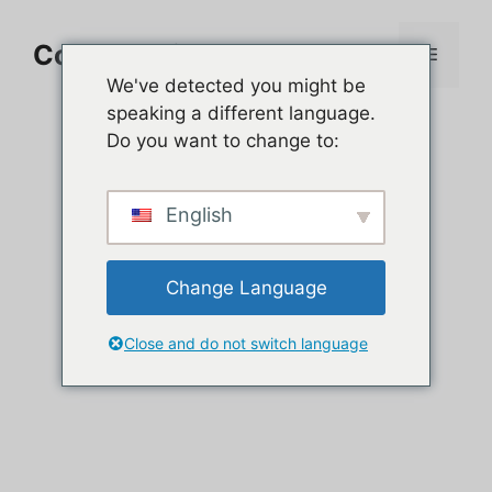
Aller
au
Comment jouer sur PC
Menu
contenu
We've detected you might be
speaking a different language.
Do you want to change to:
English
Change Language
Close and do not switch language