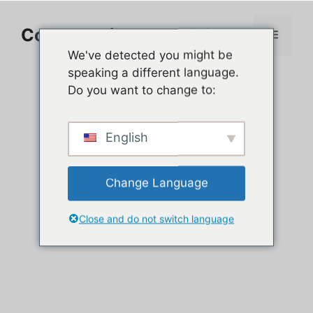
Aller
au
Comment jouer sur PC
Menu
contenu
We've detected you might be
speaking a different language.
Do you want to change to:
English
Change Language
Close and do not switch language