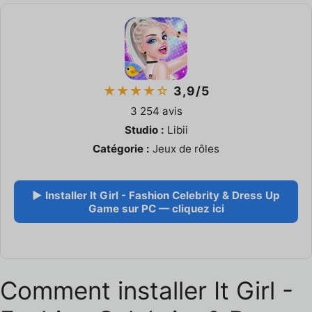
★★★★☆
3,9/5
3 254 avis
Studio :
Libii
Catégorie :
Jeux de rôles
▶ Installer It Girl - Fashion Celebrity & Dress Up
Game sur PC — cliquez ici
Comment installer It Girl -