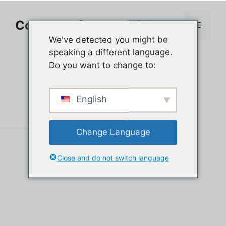
Aller
au
Comment jouer sur PC
Menu
contenu
We've detected you might be
speaking a different language.
Do you want to change to:
English
Change Language
Close and do not switch language